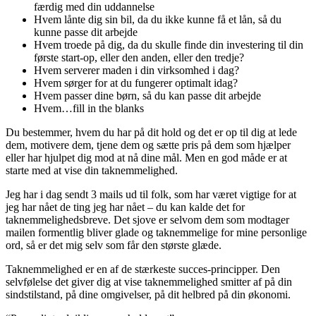
færdig med din uddannelse
Hvem lånte dig sin bil, da du ikke kunne få et lån, så du
kunne passe dit arbejde
Hvem troede på dig, da du skulle finde din investering til din
første start-op, eller den anden, eller den tredje?
Hvem serverer maden i din virksomhed i dag?
Hvem sørger for at du fungerer optimalt idag?
Hvem passer dine børn, så du kan passe dit arbejde
Hvem…fill in the blanks
Du bestemmer, hvem du har på dit hold og det er op til dig at lede
dem, motivere dem, tjene dem og sætte pris på dem som hjælper
eller har hjulpet dig mod at nå dine mål. Men en god måde er at
starte med at vise din taknemmelighed.
Jeg har i dag sendt 3 mails ud til folk, som har været vigtige for at
jeg har nået de ting jeg har nået – du kan kalde det for
taknemmelighedsbreve. Det sjove er selvom dem som modtager
mailen formentlig bliver glade og taknemmelige for mine personlige
ord, så er det mig selv som får den største glæde.
Taknemmelighed er en af de stærkeste succes-principper. Den
selvfølelse det giver dig at vise taknemmelighed smitter af på din
sindstilstand, på dine omgivelser, på dit helbred på din økonomi.