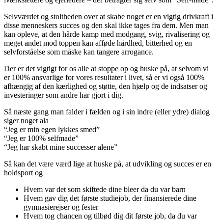
Selvværdet og stoltheden over at skabe noget er en vigtig drivkraft i
disse menneskers succes og den skal ikke tages fra dem. Men man
kan opleve, at den hårde kamp med modgang, svig, rivalisering og
meget andet mod toppen kan afføde hårdhed, bitterhed og en
selvforståelse som måske kan tangere arrogance.
Der er det vigtigt for os alle at stoppe op og huske på, at selvom vi
er 100% ansvarlige for vores resultater i livet, så er vi også 100%
afhængig af den kærlighed og støtte, den hjælp og de indsatser og
investeringer som andre har gjort i dig.
Så næste gang man falder i fælden og i sin indre (eller ydre) dialog
siger noget ala
“Jeg er min egen lykkes smed”
“Jeg er 100% selfmade”
“Jeg har skabt mine successer alene”
Så kan det være værd lige at huske på, at udvikling og succes er en
holdsport og
Hvem var det som skiftede dine bleer da du var barn
Hvem gav dig det første studiejob, der finansierede dine
gymnasierejser og fester
Hvem tog chancen og tilbød dig dit første job, da du var