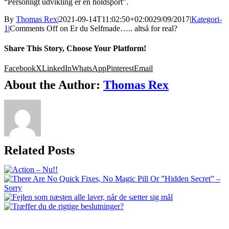
“Personligt udvikling er en holdsport”.
By
Thomas Rex
|
2021-09-14T11:02:50+02:00
29/09/2017
|
Kategori-
1
|
Comments Off
on Er du Selfmade….. altså for real?
Share This Story, Choose Your Platform!
Facebook
X
LinkedIn
WhatsApp
Pinterest
Email
About the Author:
Thomas Rex
Related Posts