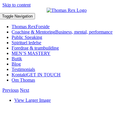
Skip to content
Toggle Navigation
Thomas Rex
Forside
Coaching & Mentoring
Business, mental, performance
Public Speaking
Spirituel ledelse
Foredrag & teambuilding
MEN’S MASTERY
Butik
Blog
Testimonials
Kontakt
GET IN TOUCH
Om Thomas
Previous
Next
View Larger Image