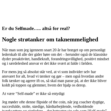
Er du Selfmade….. altså for real?
Nogle strøtanker om taknemmelighed
Når man som jeg igennem snart 20 år har bræget op om personligt
lederskab til alle der gider høre om det – herunder også de klassiske
dyder proaktivitet, handlekraft, forandringsvillighed, positivt mindset
og i særdeleshed ansvar er det ikke svært at falde i fælden.
For mens jeg så absolut står ved, at vi som individer selv har
ansvaret for alt, hvad vi tænker og gør – men også hvordan andre
folk tænker og agerer ift os, så skal man passe på, at der ikke bliver
koldt på toppen og glemmer, hvem der hjalp os derop.
At være “Self-made” er ikke så entydigt
Jeg møder ofte denne flipside of the coin, når jeg coacher dygtige,
succesfulde, stolte, stædige, hårdtarbejdende, vedholdende
iværksættere og ejerledere – der betragter sig selv som “Self-made”.