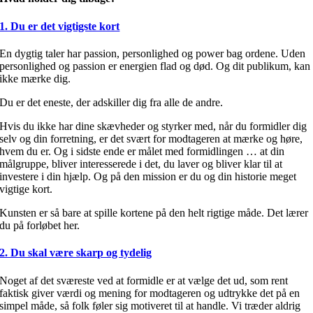
1. Du er det vigtigste kort
En dygtig taler har passion, personlighed og power bag ordene. Uden
personlighed og passion er energien flad og død. Og dit publikum, kan
ikke mærke dig.
Du er det eneste, der adskiller dig fra alle de andre.
Hvis du ikke har dine skævheder og styrker med, når du formidler dig
selv og din forretning, er det svært for modtageren at mærke og høre,
hvem du er. Og i sidste ende er målet med formidlingen … at din
målgruppe, bliver interesserede i det, du laver og bliver klar til at
investere i din hjælp. Og på den mission er du og din historie meget
vigtige kort.
Kunsten er så bare at spille kortene på den helt rigtige måde. Det lærer
du på forløbet her.
2. Du skal være skarp og tydelig
Noget af det sværeste ved at formidle er at vælge det ud, som rent
faktisk giver værdi og mening for modtageren og udtrykke det på en
simpel måde, så folk føler sig motiveret til at handle. Vi træder aldrig