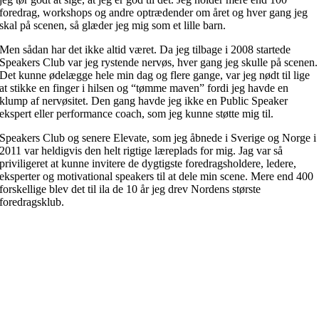
foredrag, workshops og andre optrædender om året og hver gang jeg
skal på scenen, så glæder jeg mig som et lille barn.
Men sådan har det ikke altid været. Da jeg tilbage i 2008 startede
Speakers Club var jeg rystende nervøs, hver gang jeg skulle på scenen.
Det kunne ødelægge hele min dag og flere gange, var jeg nødt til lige
at stikke en finger i hilsen og “tømme maven” fordi jeg havde en
klump af nervøsitet. Den gang havde jeg ikke en Public Speaker
ekspert eller performance coach, som jeg kunne støtte mig til.
Speakers Club og senere Elevate, som jeg åbnede i Sverige og Norge i
2011 var heldigvis den helt rigtige læreplads for mig. Jag var så
priviligeret at kunne invitere de dygtigste foredragsholdere, ledere,
eksperter og motivational speakers til at dele min scene. Mere end 400
forskellige blev det til ila de 10 år jeg drev Nordens største
foredragsklub.