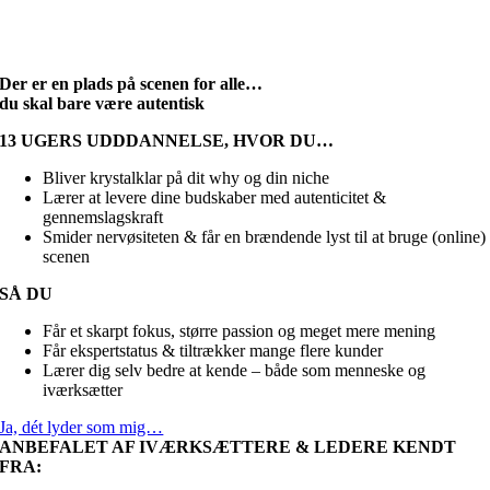
Der er en plads på scenen for alle…
du skal bare være autentisk
13 UGERS UDDDANNELSE, HVOR DU…
Bliver krystalklar på dit why og din niche
Lærer at levere dine budskaber med autenticitet &
gennemslagskraft
Smider nervøsiteten & får en brændende lyst til at bruge (online)
scenen
SÅ DU
Får et skarpt fokus, større passion og meget mere mening
Får ekspertstatus & tiltrækker mange flere kunder
Lærer dig selv bedre at kende – både som menneske og
iværksætter
Ja, dét lyder som mig…
ANBEFALET AF IVÆRKSÆTTERE & LEDERE KENDT
FRA: