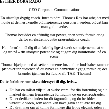
ESTHER DORA RADO
CEO Corporate Communications
En ufatteligt dygtig coach. Intet mindre! Thomas Rex har arbejdet med
nogle af de mest kendte og inspirerende personer i verden, og det kan
man godt mærke.
Thomas besidder en afsindig star power, er en stærk formidler og
derfor en ekstremt dygtig præsentations-coach.
Han formår at få dig til at føle dig ligeså stærk som stjernerne, at se –
og tro på – dit uforløste potentiale og at gøre dig komfortabel på en
scene.
Thomas hjælper med at sætte rammerne for, at dine budskaber rammer
plet over for audience så du bliver en hamrende dygtig formidler, der
brænder igennem for fuld kraft. TAK, Thomas!
Dette forløb er som skræddersyet til dig, hvis…
Du har en stålsat vilje til at skabe værdi for din forretning og dit
marked gennem fremragende formidling og en sceneoptræden.
Du er dedikeret inden for dit fagområde, og du besidder
værdifuld viden, som andre kan have gavn af at lære fra dig.
Du drømmer om at kunne formulere dig let og elegant, uden at