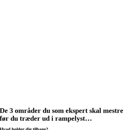
De 3 områder du som ekspert skal mestre
før du træder ud i rampelyst…
Hvad holder dig tilbage?