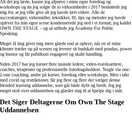
Alt det jeg lærte, kunne jeg afprøve i mine egne foredrag og
workshops og da jeg solgte de to virksomheder i 2017 besluttede jeg
mig for, at jeg ville give alt jeg havde lært videre. Alle de
succestrategier, virkemidler, teknikker, fif, tips og metoder jeg havde
oplevet fra min egen scene kondenserede jeg ned i et format, jeg kalder
OWN THE STAGE – og så stiftede jeg Academy For Public
Speaking.
Meget få ting giver mig mere glæde end at opleve, når en af mine
klienter træder op på scenen og leverer sit budskab med pondus, power
og humor og får publikum engageret og skabt handling.
Siden 2017 har jeg trænet flere tusinde ledere, viden-iværksættere,
coaches, terapeuter og professionelle foredragsholdere. Nogle via one-
2-one coaching, andre på kurser, foredrag eller workshops. Men i takt
med covid og restriktioner, får jeg flere og flere der vælger denne
blended learning uddannelse, som går både dybt og bredt. Jeg jeg
meget stolt over uddannelsen og glæder mig til at hjælpe dig i mål.
Det Siger Deltagerne Om Own The Stage
Uddannelsen