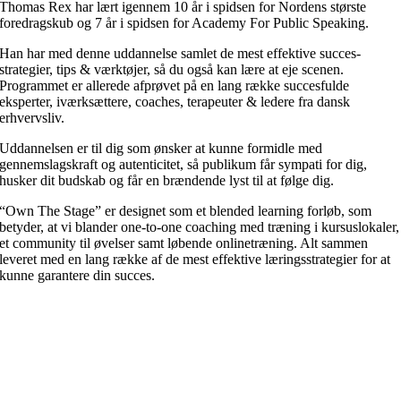
Thomas Rex har lært igennem 10 år i spidsen for Nordens største
foredragskub og 7 år i spidsen for Academy For Public Speaking.
Han har med denne uddannelse samlet de mest effektive succes-
strategier, tips & værktøjer, så du også kan lære at eje scenen.
Programmet er allerede afprøvet på en lang række succesfulde
eksperter, iværksættere, coaches, terapeuter & ledere fra dansk
erhvervsliv.
Uddannelsen er til dig som ønsker at kunne formidle med
gennemslagskraft og autenticitet, så publikum får sympati for dig,
husker dit budskab og får en brændende lyst til at følge dig.
“Own The Stage” er designet som et blended learning forløb, som
betyder, at vi blander one-to-one coaching med træning i kursuslokaler,
et community til øvelser samt løbende onlinetræning. Alt sammen
leveret med en lang række af de mest effektive læringsstrategier for at
kunne garantere din succes.