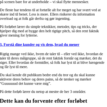
på scenen bare for at underholde – vi skal flytte mennesker.
De fleste har tendens til at fortælle alt for meget og har svært ved at
skære ind til benet. Less is more. Ellers risikerer du information
overload og at folk går derfra og gør ingenting.
På forløbet lærer du simple teknikker, metoder, tips og tricks, der
hjælper dig med at bygge den helt rigtige pitch, så den rent faktsik
giver mening for lytterne.
3. Forstå dine kunder og vis dem, hvad du mener
Rigtig mange ved ikke, hvem de taler til – eller ved ikke, hvordan de
taler til deres målgruppe, så de rent faktisk forstår og mærker, det du
siger. Eller hvordan de formidler, så folk har lyst til at blive hængende
og får lyst til mere.
Du skal kende dit publikum bedre end du tror og du skal kunne
aktivere deres behov og deres pains, så de tænker og mærker
“Guuuuuud det kunne være mig”.
På dette forløb lærer du netop at mestre de her 3 områder.
Dette kan du forvente efter forløbet