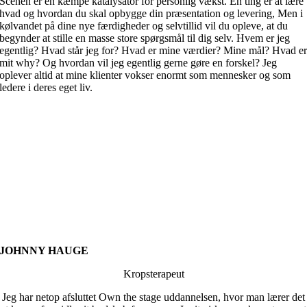
Scenen er en kæmpe katalysator for personlig vækst. En ting er at lære
hvad og hvordan du skal opbygge din præsentation og levering, Men i
kølvandet på dine nye færdigheder og selvtillid vil du opleve, at du
begynder at stille en masse store spørgsmål til dig selv. Hvem er jeg
egentlig? Hvad står jeg for? Hvad er mine værdier? Mine mål? Hvad e
mit why? Og hvordan vil jeg egentlig gerne gøre en forskel? Jeg
oplever altid at mine klienter vokser enormt som mennesker og som
ledere i deres eget liv.
JOHNNY HAUGE
Kropsterapeut
Jeg har netop afsluttet Own the stage uddannelsen, hvor man lærer det