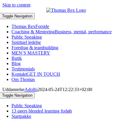
Skip to content
Toggle Navigation
Thomas Rex
Forside
Coaching & Mentoring
Business, mental, performance
Public Speaking
Spirituel ledelse
Foredrag & teambuilding
MEN’S MASTERY
Butik
Blog
Testimonials
Kontakt
GET IN TOUCH
Om Thomas
Uddannelse
Adolfo
2024-05-24T12:22:33+02:00
Toggle Navigation
Public Speaking
13 ugers blended learning forløb
Startpakke