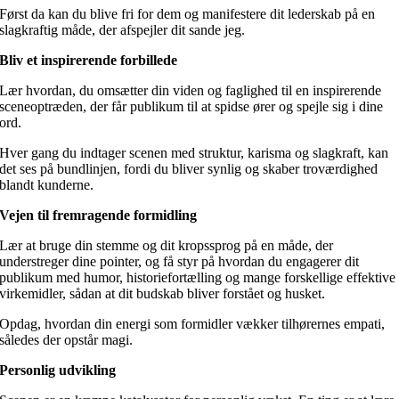
Først da kan du blive fri for dem og manifestere dit lederskab på en
slagkraftig måde, der afspejler dit sande jeg.
Bliv et inspirerende forbillede
Lær hvordan, du omsætter din viden og faglighed til en inspirerende
sceneoptræden, der får publikum til at spidse ører og spejle sig i dine
ord.
Hver gang du indtager scenen med struktur, karisma og slagkraft, kan
det ses på bundlinjen, fordi du bliver synlig og skaber troværdighed
blandt kunderne.
Vejen til fremragende formidling
Lær at bruge din stemme og dit kropssprog på en måde, der
understreger dine pointer, og få styr på hvordan du engagerer dit
publikum med humor, historiefortælling og mange forskellige effektive
virkemidler, sådan at dit budskab bliver forstået og husket.
Opdag, hvordan din energi som formidler vækker tilhørernes empati,
således der opstår magi.
Personlig udvikling