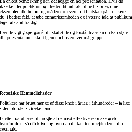
En enkelt bemærkning kan ødelægge en hel præsentation. Hvis du
ikke kender publikum og tilretter dit indhold, dine historier, dine
eksempler, din humor og måden du leverer dit budskab på – risikerer
du, i bedste fald, at tabe opmærksomheden og i værste fald at publiku
tager afstand fra dig.
Lær de vigtig spørgsmål du skal stille og forstå, hvordan du kan styre
din præsentation sikkert igennem hos enhver målgruppe.
Retoriske Hemmeligheder
Politikere har brugt mange af disse kneb i årtier, i århundreder – ja lige
siden oldtidens Grækenland.
I dette modul lærer du nogle af de mest effektive retoriske greb –
hvorfor de er så effektive, og hvordan du kan indarbejde dem i din
egen tale.