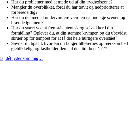
Har du problemer med at træde ud af din tryghedszone?
Mangler du overblikket, fordi du har travlt og nedprioriterer at
forberede dig?
Har du det med at undervurdere værdien i at indtage scenen og
brænde igennem?
Har du svært ved at fremstå autentisk og selvsikker i din
formidling? Oplever du, at din stemme krymper, og du ubevidst
skruer op for tempoet for at få det hele hurtigere overstået?
Savner du tips til, hvordan du fanger tilhørernes opmærksomhed
øjeblikkeligt og fastholder den i al den tid du er ‘på’?
Ja, dét lyder som mig…