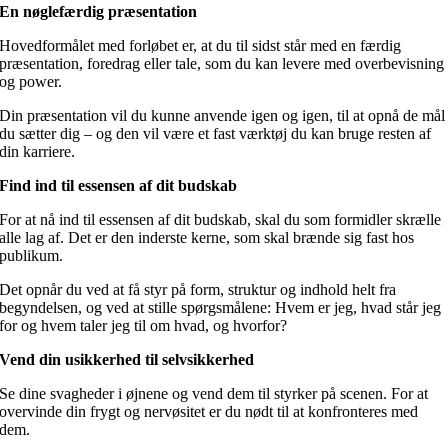
En nøglefærdig præsentation
Hovedformålet med forløbet er, at du til sidst står med en færdig
præsentation, foredrag eller tale, som du kan levere med overbevisning
og power.
Din præsentation vil du kunne anvende igen og igen, til at opnå de mål
du sætter dig – og den vil være et fast værktøj du kan bruge resten af
din karriere.
Find ind til essensen af dit budskab
For at nå ind til essensen af dit budskab, skal du som formidler skrælle
alle lag af. Det er den inderste kerne, som skal brænde sig fast hos
publikum.
Det opnår du ved at få styr på form, struktur og indhold helt fra
begyndelsen, og ved at stille spørgsmålene: Hvem er jeg, hvad står jeg
for og hvem taler jeg til om hvad, og hvorfor?
Vend din usikkerhed til selvsikkerhed
Se dine svagheder i øjnene og vend dem til styrker på scenen. For at
overvinde din frygt og nervøsitet er du nødt til at konfronteres med
dem.