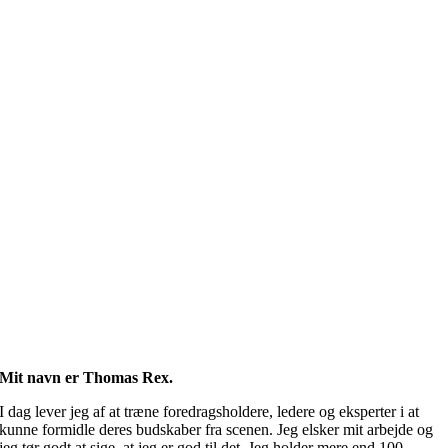
Mit navn er Thomas Rex.
I dag lever jeg af at træne foredragsholdere, ledere og eksperter i at
kunne formidle deres budskaber fra scenen. Jeg elsker mit arbejde og
jeg tør godt at sige, at jeg er god til det. Jeg holder mere end 100