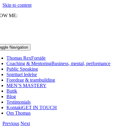
Skip to content
OW ME:
oggle Navigation
Thomas Rex
Forside
Coaching & Mentoring
Business, mental, performance
Public Speaking
Spirituel ledelse
Foredrag & teambuilding
MEN’S MASTERY
Butik
Blog
Testimonials
Kontakt
GET IN TOUCH
Om Thomas
Previous
Next