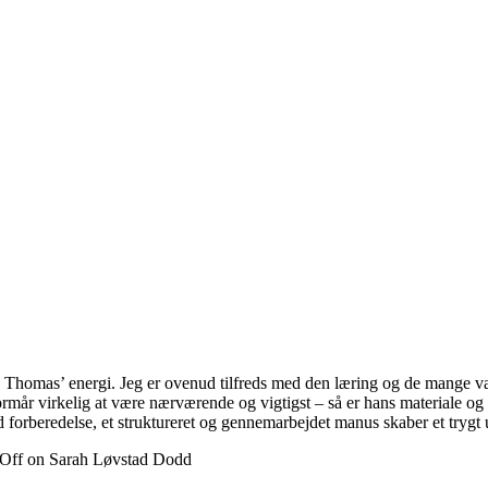
ede Thomas’ energi. Jeg er ovenud tilfreds med den læring og de mange v
rmår virkelig at være nærværende og vigtigst – så er hans materiale og 
 god forberedelse, et struktureret og gennemarbejdet manus skaber et tr
Off
on Sarah Løvstad Dodd