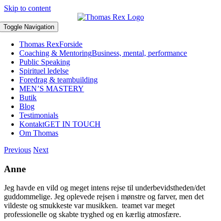
Skip to content
Toggle Navigation
Thomas Rex
Forside
Coaching & Mentoring
Business, mental, performance
Public Speaking
Spirituel ledelse
Foredrag & teambuilding
MEN’S MASTERY
Butik
Blog
Testimonials
Kontakt
GET IN TOUCH
Om Thomas
Previous
Next
Anne
Jeg havde en vild og meget intens rejse til underbevidstheden/det
guddommelige. Jeg oplevede rejsen i mønstre og farver, men det
vildeste og smukkeste var musikken. teamet var meget
professionelle og skabte tryghed og en kærlig atmosfære.